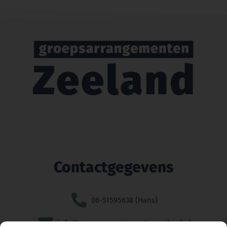
Contactgegevens
06-51595638 (Hans)
info@groepsarrangementenzeeland.nl